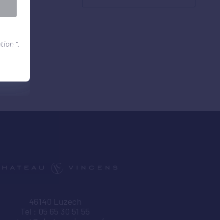
ion ”.
46140 Luzech
Tel : 05 65 30 51 55