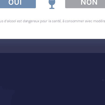
OUI
NON
bus d’alcool est dangereux pour la santé, à consommer avec modérat