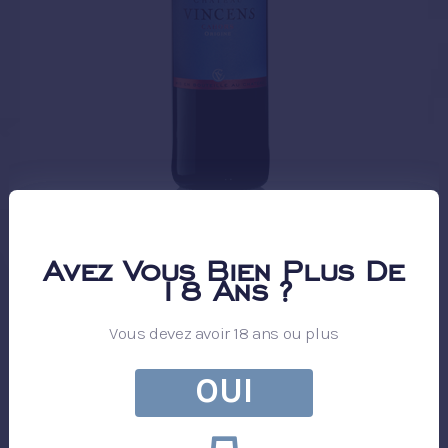
Chateau Vincens
Avez Vous Bien Plus De
18 Ans ?
ORIGINE
Vous devez avoir 18 ans ou plus
OUI