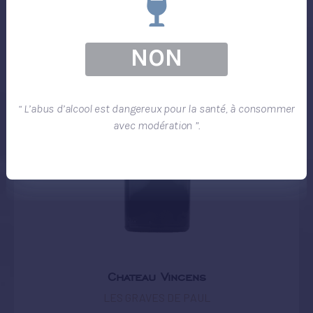
NON
“ L’abus d’alcool est dangereux pour la santé, à consommer
avec modération ”.
Chateau Vincens
LES GRAVES DE PAUL