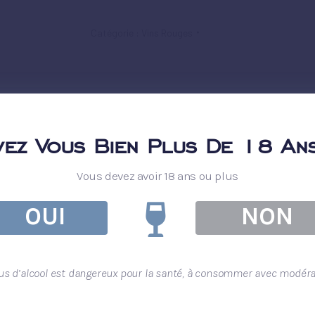
Catégorie :
Vins Rouges
vez Vous Bien Plus De 18 Ans
Vous devez avoir 18 ans ou plus
OUI
NON
bus d’alcool est dangereux pour la santé, à consommer avec modérat