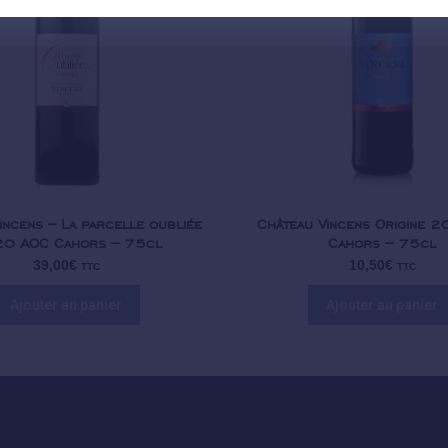
incens – La parcelle oubliée
Château Vincens Origine 
0 AOC Cahors – 75cl
Cahors – 75cl
39,00
€
10,50
€
TTC
TTC
Ajouter au panier
Ajouter au panier