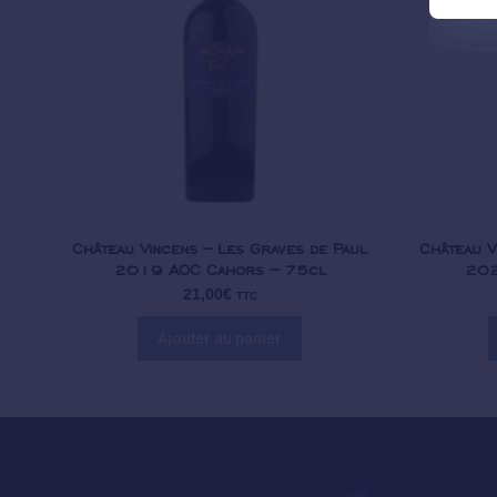
Château Vincens – Les Graves de Paul
Château V
2019 AOC Cahors – 75cl
202
21,00
€
TTC
Ajouter au panier