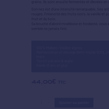
grains. Ils sont ensuite fermentés et élevées e
Son nez est d’une intensité remarquable. Ses arôm
rouges, l’intensité des fruits noirs, la vanille et
fruit et du bois.
Sa bouche d’abord moelleuse et fondante, vous en
semble ne jamais finir.
100% Malbec- Vieilles vignes
Fermentation et élevage demi-muids 500L 2
mois
Terroir calcaire & argile
Garde 12 ans et plus
44,00
€
TTC
Ajouter au panier