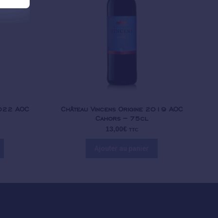
2022 AOC
Château Vincens Origine 2019 AOC
Cahors – 75cl
13,00
€
TTC
Ajouter au panier