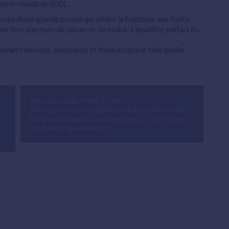
n demi-muids de 500L.
es d’une grande pureté qui allient la fraîcheur des fruits
 pour finir une note de cacao et de moka. L’équilibre parfait du
vahit ensuite, puissante et d’une longueur telle qu’elle
Idée d’accords mets & vins :
4
Idéal pour accompagner un civet de lièvre, une
souris d’agneau et pourquoi pas si vous l’osez !
un dessert au chocolat.