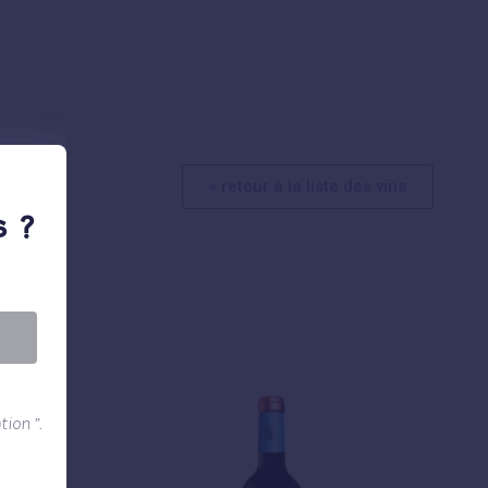
« retour à la liste des vins
 ?
ion ”.