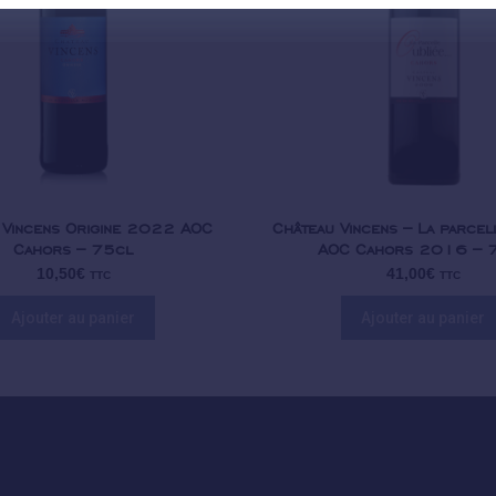
 Vincens Origine 2022 AOC
Château Vincens – La parcel
Cahors – 75cl
AOC Cahors 2016 – 
10,50
€
41,00
€
TTC
TTC
Ajouter au panier
Ajouter au panier