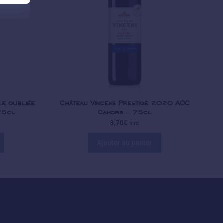
le oubliée
Château Vincens Prestige 2020 AOC
75cl
Cahors – 75cl
8,70
€
TTC
Ajouter au panier