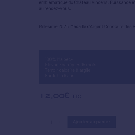
emblématique du Château Vincens. Puissance e
au rendez-vous.
Millésime 2021: Médaille d’Argent Concours des 
100% Malbec-
Elevage barriques 15 mois
Terroir calcaire & argile
Garde 6 à 8 ans
12,00
€
TTC
Ajouter au panier