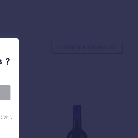
« retour à la liste des vins
 ?
ion ”.