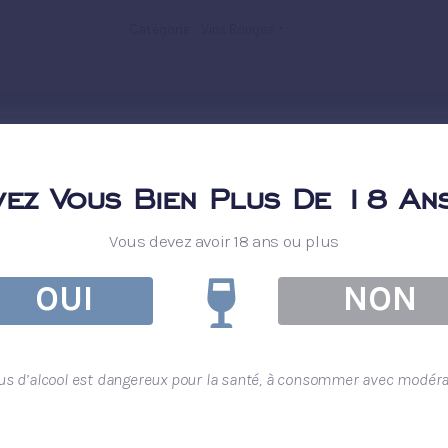
Catégorie :
Vins Rouges
vez Vous Bien Plus De 18 Ans
Vous devez avoir 18 ans ou plus
OUI
NON
bus d’alcool est dangereux pour la santé, à consommer avec modérat