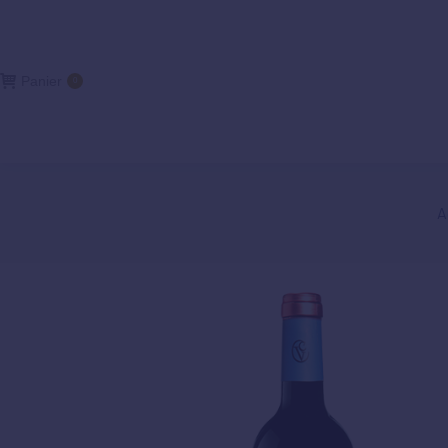
Panier
0
A