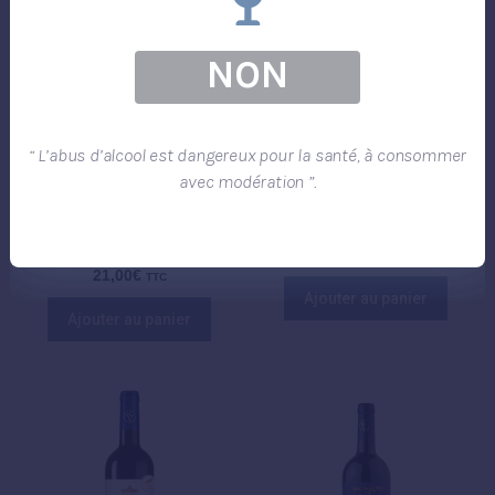
NON
“ L’abus d’alcool est dangereux pour la santé, à consommer
avec modération ”.
Château Vincens – Les
Château Vincens Origine
Graves de Paul 2019 AOC
2021 AOC Cahors – 75cl
Cahors – 75cl
12,00
€
TTC
21,00
€
TTC
Ajouter au panier
Ajouter au panier