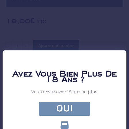
19,00
€
TTC
Ajouter au panier
Catégorie :
Vins Rouges
Avez Vous Bien Plus De
18 Ans ?
Vous devez avoir 18 ans ou plus
« retour à la liste des vins
OUI
Produits similaires