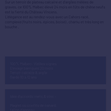
Sur un terroir de plateau calcaire et d’argiles mêlées de
graves, ce 100% Malbec élevé 24 mois en fûts de chêne neufs
est la fierté du Château Vincens.
L’élégance est au rendez-vous avec un Cahors racé,
complexe (fruits noirs, épices, boisé) , charnu et très long en
bouche .
100% Malbec- Vieilles vignes
Elevage barriques 20 mois
Terroir calcaire & argile
Garde 10 à 12 ans
Idée d’accords mets & vins :
Magret ou confits de canard,
tajine d’agneau