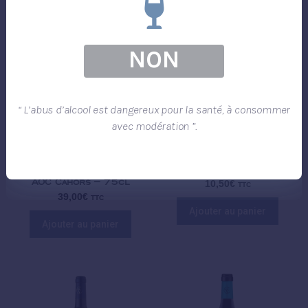
NON
“ L’abus d’alcool est dangereux pour la santé, à consommer
avec modération ”.
Château Vincens – La
Château Vincens Origine
parcelle oubliée 2020
2022 AOC Cahors – 75cl
AOC Cahors – 75cl
10,50
€
TTC
39,00
€
TTC
Ajouter au panier
Ajouter au panier