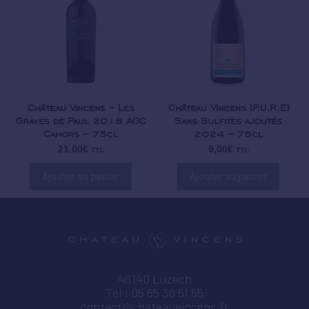
Château Vincens – Les
Château Vincens [P.U.R.E]
Graves de Paul 2018 AOC
Sans Sulfites ajoutés
Cahors – 75cl
2024 – 75cl
21,00
€
9,00
€
TTC
TTC
Ajouter au panier
Ajouter au panier
46140 Luzech
Tel : 05 65 30 51 55
contact@chateauvincens.fr